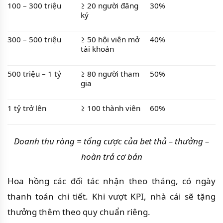
100 – 300 triệu
≥ 20 người đăng
30%
ký
300 – 500 triệu
≥ 50 hội viên mở
40%
tài khoản
500 triệu – 1 tỷ
≥ 80 người tham
50%
gia
1 tỷ trở lên
≥ 100 thành viên
60%
Doanh thu ròng = tổng cược của bet thủ – thưởng –
hoàn trả cơ bản
Hoa hồng các đối tác nhận theo tháng, có ngày
thanh toán chi tiết. Khi vượt KPI, nhà cái sẽ tặng
thưởng thêm theo quy chuẩn riêng.