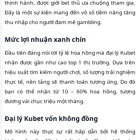
thịnh hành, được giới bet thủ ưa chuộng tham gia.
Đây là một sự kiện mang đến vô số tiềm năng tăng
thu nhập cho người đam mê gambling.
Mức lợi nhuận xanh chín
Đầu tiên đáng nói tới tỷ lệ hoa hồng mà đại lý Kubet
nhận được gần như cao top 1 thị trường. Dựa trên
hiệu suất tìm kiếm người chơi, số lượng trải nghiệm
thực tế, nền tảng sẽ thanh toán tương ứng. Do đó
bạn có thể nhận từ 10 – 60% hoa hồng, tương
đương vài chục triệu một tháng.
Đại lý Kubet vốn không đồng
Mô hình này thực sự rất hấp dẫn bởi hệ thống