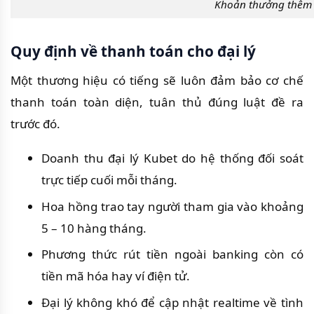
Khoản thưởng thêm 
Quy định về thanh toán cho đại lý
Một thương hiệu có tiếng sẽ luôn đảm bảo cơ chế
thanh toán toàn diện, tuân thủ đúng luật đề ra
trước đó.
Doanh thu đại lý Kubet do hệ thống đối soát
trực tiếp cuối mỗi tháng.
Hoa hồng trao tay người tham gia vào khoảng
5 – 10 hàng tháng.
Phương thức rút tiền ngoài banking còn có
tiền mã hóa hay ví điện tử.
Đại lý không khó để cập nhật realtime về tình