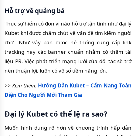
Hỗ trợ về quảng bá
Thực sự hiếm có đơn vị nào hỗ trợ tận tình như đại lý
Kubet khi được chăm chút về vấn đề tìm kiếm người
chơi. Như vậy bạn được hệ thống cung cấp link
tracking hay các banner chuẩn nhằm có thêm tài
liệu PR. Việc phát triển mạng lưới của đối tác sẽ trở
nên thuận lợi, luôn có vô số tiềm năng lớn.
>> Xem thêm:
Hướng Dẫn Kubet – Cẩm Nang Toàn
Diện Cho Người Mới Tham Gia
Đại lý Kubet có thể lệ ra sao?
Muốn hình dung rõ hơn về chương trình hấp dẫn