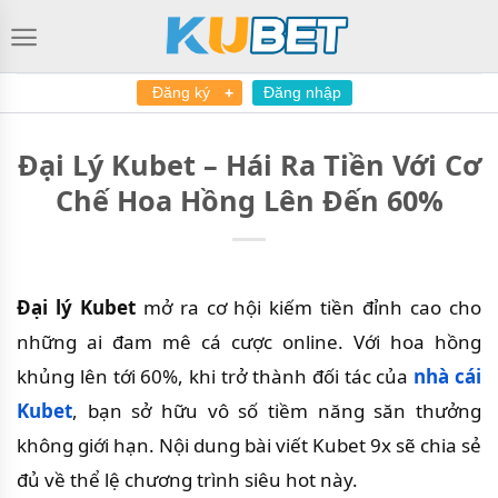
Bỏ
qua
nội
Đăng ký
Đăng nhập
dung
Đại Lý Kubet – Hái Ra Tiền Với Cơ
Chế Hoa Hồng Lên Đến 60%
Đại lý Kubet
mở ra cơ hội kiếm tiền đỉnh cao cho
những ai đam mê cá cược online. Với hoa hồng
khủng lên tới 60%, khi trở thành đối tác của
nhà cái
Kubet
, bạn sở hữu vô số tiềm năng săn thưởng
không giới hạn. Nội dung bài viết Kubet 9x sẽ chia sẻ
đủ về thể lệ chương trình siêu hot này.