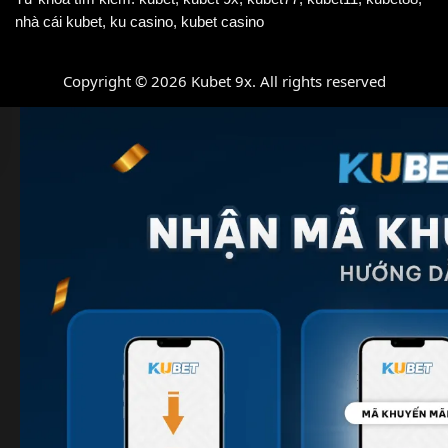
nhà cái kubet, ku casino, kubet casino
Copyright © 2026 Kubet 9x. All rights reserved