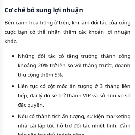
Cơ chế bổ sung lợi nhuận
Bên cạnh hoa hồng ở trên, khi làm đối tác của cổng
cược bạn có thể nhận thêm các khoản lợi nhuận
khác.
Những đối tác có tăng trưởng thành công
khoảng 20% trở lên so với tháng trước, doanh
thu cộng thêm 5%.
Liên tục có cột mốc ấn tượng ở 3 tháng liên
tiếp, đại lý đó sẽ trở thành VIP và sở hữu vô số
đặc quyền.
Nếu có thành tích ấn tượng, sự kiện marketing
nhà cái lập tức hỗ trợ đối tác nhiệt tình, đảm
bảo săn bet thủ thành công.